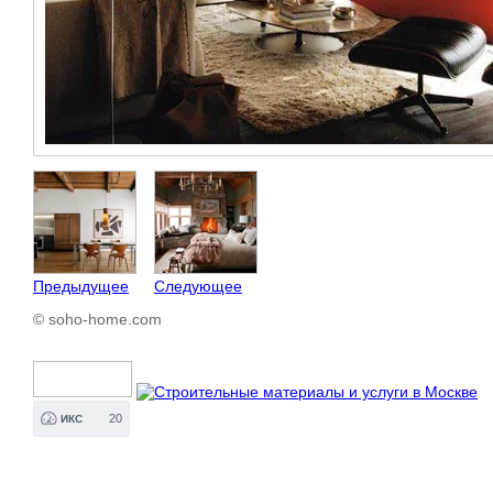
Предыдущее
Следующее
© soho-home.com
20
ИКС