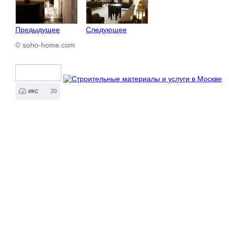
Предыдущее
Следующее
© soho-home.com
20
ИКС