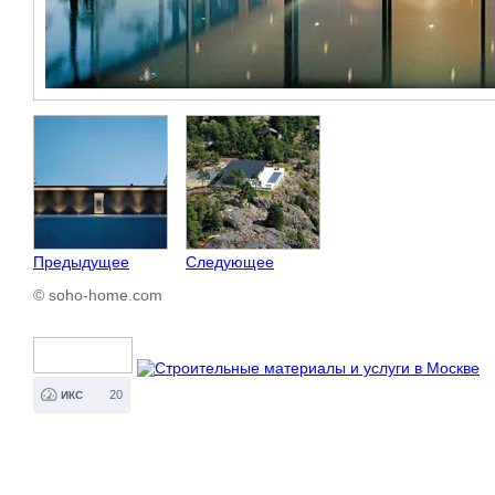
Предыдущее
Следующее
© soho-home.com
20
ИКС